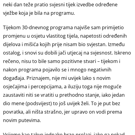
neki dan teže pratio svjesni tijek izvedbe određene
vježbe koja je bila na programu.
Tijekom 30-dnevnog programa najviše sam primijetio
promjenu u osjetu vlastitog tijela, napetosti određenih
dijelova i mišića kojih prije nisam bio svjestan. Između
ostalog, i snovi su dobili jači utjecaj na svjesnost. Iskreno
rečeno, nisu to bile samo pozitivne stvari – tijekom i
nakon programa pojavilo se i mnogo negativnih
događaja. Priznajem, nije mi uvijek lako s novim
osjećajima i percepcijama, a iluziju toga nije moguće
zaustaviti niti se vratiti u prethodno stanje, iako jedan
dio mene (podsvijest) to još uvijek želi. To je put bez
povratka, ali ništa strašno, jer upravo on vodi prema
novim putevima.
Vrijeme kao takvo jednako brzo prolazi, iako ga nekad