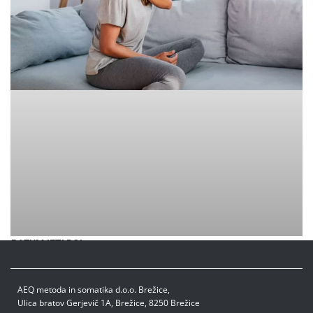
RAZUMJETI BOL
AEQ metoda in somatika d.o.o. Brežice,
Ulica bratov Gerjevič 1A, Brežice, 8250 Brežice