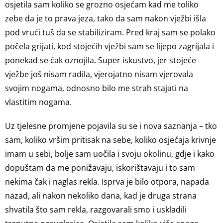
osjetila sam koliko se grozno osjećam kad me toliko
zebe da je to prava jeza, tako da sam nakon vježbi išla
pod vrući tuš da se stabiliziram. Pred kraj sam se polako
počela grijati, kod stojećih vježbi sam se lijepo zagrijala i
ponekad se čak oznojila. Super iskustvo, jer stojeće
vježbe još nisam radila, vjerojatno nisam vjerovala
svojim nogama, odnosno bilo me strah stajati na
vlastitim nogama.
Uz tjelesne promjene pojavila su se i nova saznanja – tko
sam, koliko vršim pritisak na sebe, koliko osjećaja krivnje
imam u sebi, bolje sam uočila i svoju okolinu, gdje i kako
dopuštam da me ponižavaju, iskorištavaju i to sam
nekima čak i naglas rekla. Isprva je bilo otpora, napada
nazad, ali nakon nekoliko dana, kad je druga strana
shvatila što sam rekla, razgovarali smo i uskladili