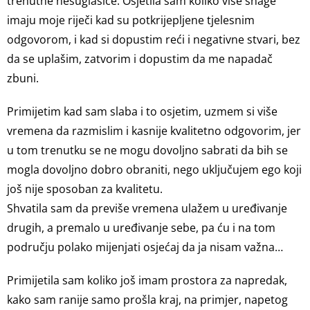
trenutne nesuglasice. Osjetila sam koliko više snage
imaju moje riječi kad su potkrijepljene tjelesnim
odgovorom, i kad si dopustim reći i negativne stvari, bez
da se uplašim, zatvorim i dopustim da me napadač
zbuni.
Primijetim kad sam slaba i to osjetim, uzmem si više
vremena da razmislim i kasnije kvalitetno odgovorim, jer
u tom trenutku se ne mogu dovoljno sabrati da bih se
mogla dovoljno dobro obraniti, nego uključujem ego koji
još nije sposoban za kvalitetu.
Shvatila sam da previše vremena ulažem u uređivanje
drugih, a premalo u uređivanje sebe, pa ću i na tom
području polako mijenjati osjećaj da ja nisam važna…
Primijetila sam koliko još imam prostora za napredak,
kako sam ranije samo prošla kraj, na primjer, napetog