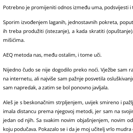
Potrebno je promijeniti odnos između uma, podsvijesti i ti
Sporim izvođenjem laganih, jednostavnih pokreta, poput
ih treba produžiti (istezanje), a kada skratiti (opušta
mišićima.
AEQ metoda nas, među ostalim, i tome uči.
Nijedno čudo se nije dogodilo preko noći. Vježbe sam radi
na internetu, ali najviše sam pažnje posvetila osluškivanj
sam napredak, a zatim se bol ponovno javljala.
Aleš je s beskonačnim strpljenjem, uvijek smireno i paž
imala distancu prema njegovoj metodi, jer sam na svoji
jedan od njih. Sa svakim novim objašnjenjem, novim od
koju podučava. Pokazalo se i da je moj učitelj vrlo mudr