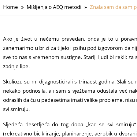
Home
»
Mišljenja o AEQ metodi
»
Znala sam da sam p
Ako je život u nečemu pravedan, onda je to u poravna
zanemarimo u brizi za tijelo i psihu pod izgovorom da
sve to nas s vremenom sustigne. Stariji ljudi bi rekli: za
zadnje lipe.
Skoliozu su mi dijagnosticirali s trinaest godina. Slali 
nekako podnosila, ali sam s vježbama odustala već nakon
odraslih da ću u pedesetima imati velike probleme, nisu m
svi smiruju.
Sljedeća desetljeća do tog doba „kad se svi smiruju“
(rekreativno bicikliranje, planinarenje, aerobik u dvora