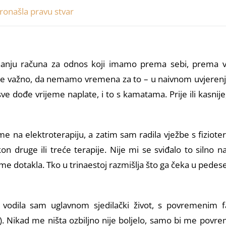
ronašla pravu stvar
nju računa za odnos koji imamo prema sebi, prema vlast
 nije važno, da nemamo vremena za to – u naivnom uvjeren
 sve dođe vrijeme naplate, i to s kamatama. Prije ili kasnij
su me na elektroterapiju, a zatim sam radila vježbe s fizio
 druge ili treće terapije. Nije mi se sviđalo to silno n
e dotakla. Tko u trinaestoj razmišlja što ga čeka u pedese
 vodila sam uglavnom sjedilački život, s povremenim fa
ni). Nikad me ništa ozbiljno nije boljelo, samo bi me pov