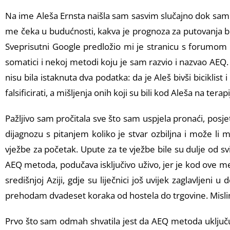
Na ime Aleša Ernsta naišla sam sasvim slučajno dok sam pr
me čeka u budućnosti, kakva je prognoza za putovanja bici
Sveprisutni Google predložio mi je stranicu s forumom g
somatici i nekoj metodi koju je sam razvio i nazvao AEQ.
nisu bila istaknuta dva podatka: da je Aleš bivši bicikli
falsificirati, a mišljenja onih koji su bili kod Aleša na terap
Pažljivo sam pročitala sve što sam uspjela pronaći, pos
dijagnozu s pitanjem koliko je stvar ozbiljna i može li 
vježbe za početak. Upute za te vježbe bile su dulje od sv
AEQ metoda, podučava isključivo uživo, jer je kod ove 
središnjoj Aziji, gdje su liječnici još uvijek zaglavljen
prehodam dvadeset koraka od hostela do trgovine. Mislim
Prvo što sam odmah shvatila jest da AEQ metoda uključuj