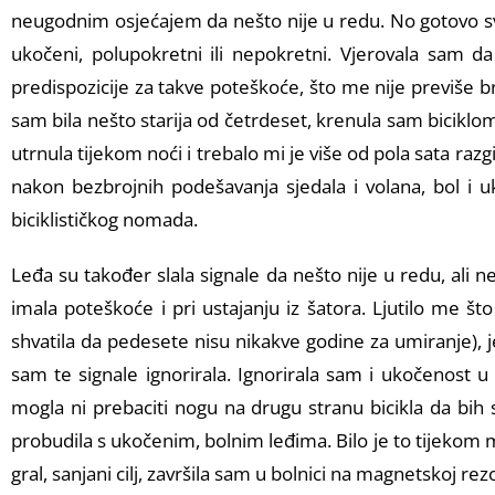
neugodnim osjećajem da nešto nije u redu. No gotovo svi
ukočeni, polupokretni ili nepokretni. Vjerovala sam 
predispozicije za takve poteškoće, što me nije previše br
sam bila nešto starija od četrdeset, krenula sam biciklo
utrnula tijekom noći i trebalo mi je više od pola sata razgi
nakon bezbrojnih podešavanja sjedala i volana, bol i u
biciklističkog nomada.
Leđa su također slala signale da nešto nije u redu, ali
imala poteškoće i pri ustajanju iz šatora. Ljutilo me
shvatila da pedesete nisu nikakve godine za umiranje),
sam te signale ignorirala. Ignorirala sam i ukočenost
mogla ni prebaciti nogu na drugu stranu bicikla da bih 
probudila s ukočenim, bolnim leđima. Bilo je to tijekom m
gral, sanjani cilj, završila sam u bolnici na magnetskoj re