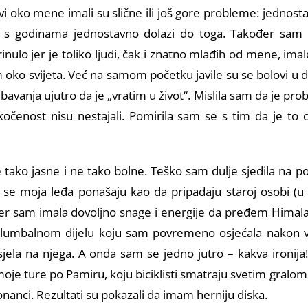
 oko mene imali su slične ili još gore probleme: jednostav
da s godinama jednostavno dolazi do toga. Također sam 
inulo jer je toliko ljudi, čak i znatno mlađih od mene, ima
m oko svijeta. Već na samom početku javile su se bolovi u 
bavanja ujutro da je „vratim u život“. Mislila sam da je prob
kočenost nisu nestajali. Pomirila sam se s tim da je to
 ne tako jasne i ne tako bolne. Teško sam dulje sjedila na
 što se moja leđa ponašaju kao da pripadaju staroj osobi
 jer sam imala dovoljno snage i energije da pređem Himal
 u lumbalnom dijelu koju sam povremeno osjećala nakon 
sjela na njega. A onda sam se jedno jutro – kakva ironij
oje ture po Pamiru, koju biciklisti smatraju svetim gralom
zonanci. Rezultati su pokazali da imam herniju diska.