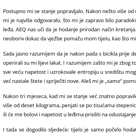
Postupno mi se stanje popravljalo. Nakon nešto više o
mi je najviše odgovaralo, što mi je zapravo bilo parado
leđa. AEQ nas uči da je hodanje prirodan način kretanja
neoboriv dokaz da vježbe pomažu mom tijelu, kao što mi 
Sada jasno razumijem da je nakon pada s bicikla prije de
operirali su mi lijevi lakat. I razumijem zašto mi je zbo
sve veću napetost i uzrokovale entropiju u središtu mog t
već nastale štete i spriječiti nove. Aleš mi je „samo“ pom
Nakon tri mjeseca, kad mi se stanje već znatno popravilo
više od deset kilograma, penjati se po tisućama stepenica 
ili će me bolovi i napetost u leđima prisiliti na odustajanje
I tada se dogodilo sljedeće: tijelo je samo počelo hodat