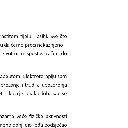
itom tijelu i psihi. Sve što
ju da ćemo proći nekažnjeno –
e, život nam ispostavi račun, do
terapeutom. Elektroterapiju sam
aprezanje i trud, a upozorenja
toj, koja je ionako doba kad se
zama veće fizičke aktivnosti
remeno donji dio leđa podsjećao