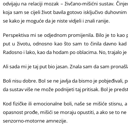
odvijaju na relaciji mozak – živčano-mišićni sustav. Činj
koja sam se cijeli život bavila gotovo isključivo duhovni
se kako je moguće da je niste vidjeli i znali ranije.
Perspektiva mi se odjednom promijenila. Bilo je to kao 
put u životu, odnosno kao što sam to činila davno kad s
Radosno i lako, kao da hodam po oblacima. No, trajalo je 
Ali sada mi je taj put bio jasan. Znala sam da sam pronašl
Boli nisu dobre. Bol se ne javlja da bismo je pobjeđivali
da sustav više ne može podnijeti taj pritisak. Bol je predst
Kod fizičke ili emocionalne boli, naše se mišiće stisnu,
opasnost prođe, mišići se moraju opustiti, a ako se to n
senzorno-motorne amnezije.