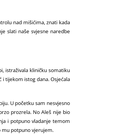
trolu nad mišićima, znati kada
nje slati naše svjesne naredbe
, istraživala kliničku somatiku
ć i tijekom istog dana. Osjećala
apiju. U početku sam nesvjesno
rzo prozrela. No Aleš nije bio
anja i potpuno vladanje temom
ato mu potpuno vjerujem.