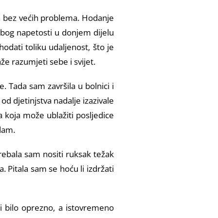
a bez većih problema. Hodanje
zbog napetosti u donjem dijelu
dati toliku udaljenost, što je
 razumjeti sebe i svijet.
. Tada sam završila u bolnici i
d djetinjstva nadalje izazivale
a koja može ublažiti posljedice
adam.
Trebala sam nositi ruksak težak
. Pitala sam se hoću li izdržati
u i bilo oprezno, a istovremeno