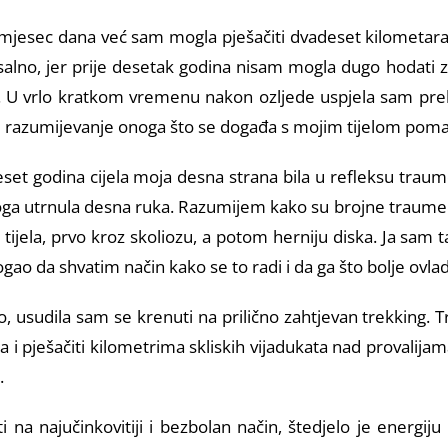
d mjesec dana već sam mogla pješačiti dvadeset kilometar
ksalno, jer prije desetak godina nisam mogla dugo hodati 
. U vrlo kratkom vremenu nakon ozljede uspjela sam preho
razumijevanje onoga što se događa s mojim tijelom pomaže
set godina cijela moja desna strana bila u refleksu traume
g toga utrnula desna ruka. Razumijem kako su brojne traume o
ijela, prvo kroz skoliozu, a potom herniju diska. Ja sam t
ogao da shvatim način kako se to radi i da ga što bolje ovl
, usudila sam se krenuti na prilično zahtjevan trekking. 
i pješačiti kilometrima skliskih vijadukata nad provalijama
.
i na najučinkovitiji i bezbolan način, štedjelo je energij