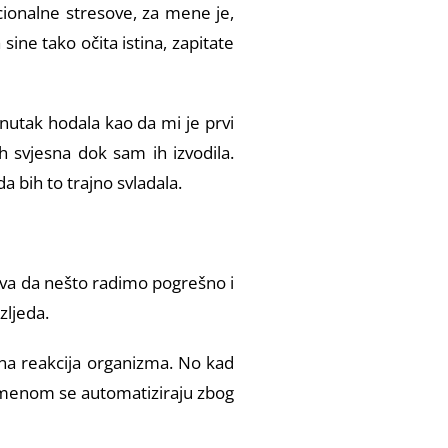
ocionalne stresove, za mene je,
ine tako očita istina, zapitate
nutak hodala kao da mi je prvi
h svjesna dok sam ih izvodila.
a bih to trajno svladala.
tava da nešto radimo pogrešno i
zljeda.
bena reakcija organizma. No kad
vremenom se automatiziraju zbog