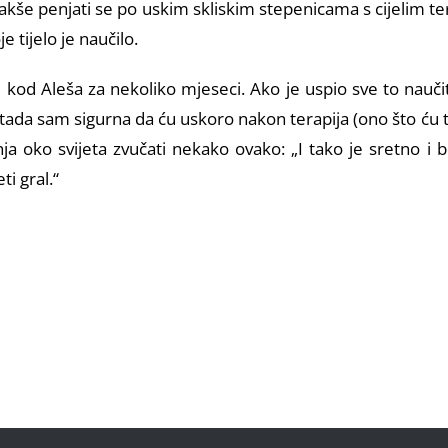
kše penjati se po uskim skliskim stepenicama s cijelim ter
 tijelo je naučilo.
ju kod Aleša za nekoliko mjeseci. Ako je uspio sve to nauč
a sam sigurna da ću uskoro nakon terapija (ono što ću ta
anja oko svijeta zvučati nekako ovako: „I tako je sretno i b
i gral.“