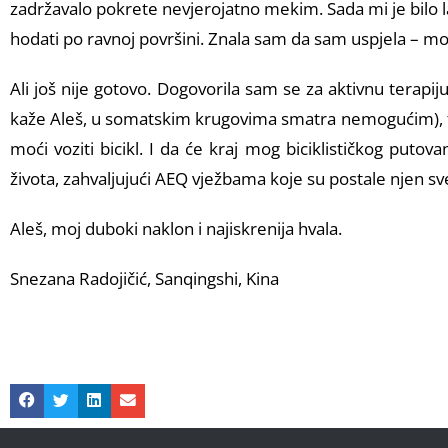
zadržavalo pokrete nevjerojatno mekim. Sada mi je bilo la
hodati po ravnoj površini. Znala sam da sam uspjela – moje
Ali još nije gotovo. Dogovorila sam se za aktivnu terapi
kaže Aleš, u somatskim krugovima smatra nemogućim), tad
moći voziti bicikl. I da će kraj mog biciklističkog putov
života, zahvaljujući AEQ vježbama koje su postale njen svet
Aleš, moj duboki naklon i najiskrenija hvala.
Snezana Radojičić, Sanqingshi, Kina