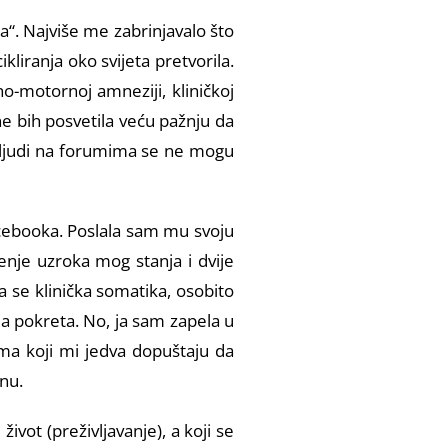
a“. Najviše me zabrinjavalo što
liranja oko svijeta pretvorila.
o-motornoj amneziji, kliničkoj
ne bih posvetila veću pažnju da
ja ljudi na forumima se ne mogu
acebooka. Poslala sam mu svoju
jenje uzroka mog stanja i dvije
a se klinička somatika, osobito
a pokreta. No, ja sam zapela u
vima koji mi jedva dopuštaju da
nu.
ot (preživljavanje), a koji se