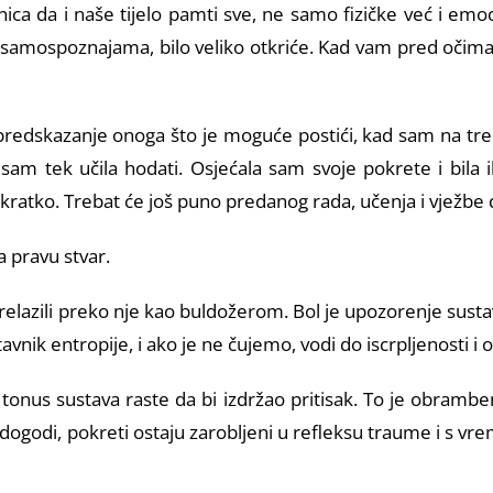
enica da i naše tijelo pamti sve, ne samo fizičke već i em
m samospoznajama, bilo veliko otkriće. Kad vam pred očima s
predskazanje onoga što je moguće postići, kad sam na tre
am tek učila hodati. Osjećala sam svoje pokrete i bila i
kratko. Trebat će još puno predanog rada, učenja i vježbe d
a pravu stvar.
, prelazili preko nje kao buldožerom. Bol je upozorenje sus
avnik entropije, i ako je ne čujemo, vodi do iscrpljenosti i o
 a tonus sustava raste da bi izdržao pritisak. To je obram
e dogodi, pokreti ostaju zarobljeni u refleksu traume i s 