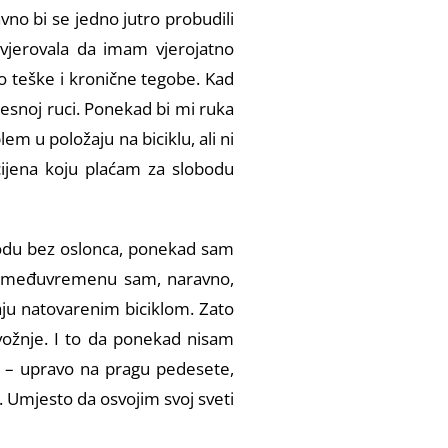
no bi se jedno jutro probudili
vjerovala da imam vjerojatno
lo teške i kronične tegobe. Kad
desnoj ruci. Ponekad bi mi ruka
lem u položaju na biciklu, ali ni
 cijena koju plaćam za slobodu
 podu bez oslonca, ponekad sam
 (u međuvremenu sam, naravno,
aju natovarenim biciklom. Zato
vožnje. I to da ponekad nisam
a! – upravo na pragu pedesete,
. Umjesto da osvojim svoj sveti