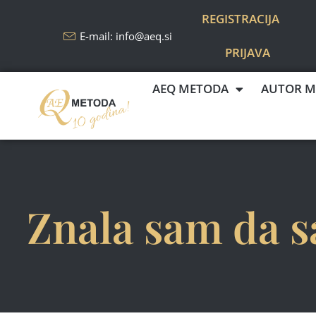
REGISTRACIJA
E-mail: info@aeq.si
PRIJAVA
AEQ METODA
AUTOR M
Znala sam da s