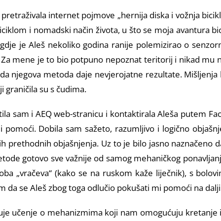
etraživala internet pojmove „hernija diska i vožnja bicikl
klom i nomadski način života, u što se moja avantura bicik
dje je Aleš nekoliko godina ranije polemizirao o senzorn
 Za mene je to bio potpuno nepoznat teritorij i nikad mu 
st i da njegova metoda daje nevjerojatne rezultate. Mišljen
iji graničila su s čudima.
jetila sam i AEQ web-stranicu i kontaktirala Aleša putem F
mi pomoći. Dobila sam sažeto, razumljivo i logično objašn
ih prethodnih objašnjenja. Uz to je bilo jasno naznačeno d
metode gotovo sve važnije od samog mehaničkog ponavljanj
i u doba „vračeva“ (kako se na ruskom kaže liječnik), s bolo
 da se Aleš zbog toga odlučio pokušati mi pomoći na dalji
e učenje o mehanizmima koji nam omogućuju kretanje i živ