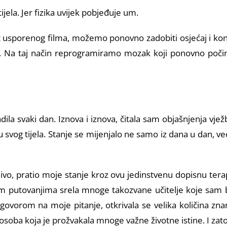
jela. Jer fizika uvijek pobjeđuje um.
 usporenog filma, možemo ponovno zadobiti osjećaj i kon
nje). Na taj način reprogramiramo mozak koji ponovno poči
la svaki dan. Iznova i iznova, čitala sam objašnjenja vježbi
u svog tijela. Stanje se mijenjalo ne samo iz dana u dan, ve
ljivo, pratio moje stanje kroz ovu jedinstvenu dopisnu ter
m putovanjima srela mnoge takozvane učitelje koje sam b
govorom na moje pitanje, otkrivala se velika količina zn
a osoba koja je prožvakala mnoge važne životne istine. I z