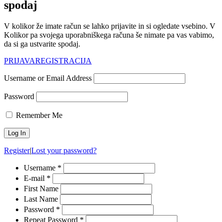
spodaj
V kolikor že imate račun se lahko prijavite in si ogledate vsebino. V
Kolikor pa svojega uporabniškega računa še nimate pa vas vabimo,
da si ga ustvarite spodaj.
PRIJAVA
REGISTRACIJA
Username or Email Address
Password
Remember Me
Register
|
Lost your password?
Username *
E-mail *
First Name
Last Name
Password *
Repeat Password *