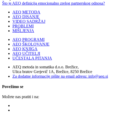
Što je AEQ definicija emocionalno zrelog partnerskog odnosa?
AEQ METODA
AEQ DISANJE
VIDEO SADRŽAJ
PROBLEMI
MIŠLJENJA
AEQ PROGRAMI
AEQ ŠKOLOVANJE
AEQ KNJIGA
AEQ UČITELJI
UČESTALA PITANJA
AEQ metoda in somatika d.o.o. Brežice,
Ulica bratov Gerjevič 1A, Brežice, 8250 Brežice
Za dodatne informacije pišite na email adresu: info@aeq.si
Povežimo se
Možete nas pratiti i na: