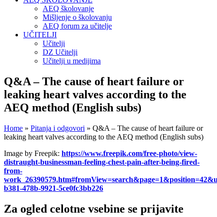
AEQ školovanje
Mišljenje o školovanju
AEQ forum za učitelje
UČITELJI
Učitelji
DZ Učitelji
Učitelji u medijima
Q&A – The cause of heart failure or
leaking heart valves according to the
AEQ method (English subs)
Home
»
Pitanja i odgovori
»
Q&A – The cause of heart failure or
leaking heart valves according to the AEQ method (English subs)
Image by Freepik:
https://www.freepik.com/free-photo/view-
distraught-businessman-feeling-chest-pain-after-being-fired-
from-
work_26390579.htm#fromView=search&page=1&position=42&u
b381-478b-9921-5ce0fc3bb226
Za ogled celotne vsebine se prijavite