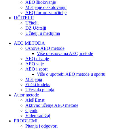
AEQ školovanje
Mišljenje o školovanju
AEQ forum za učitelje
UČITELJI
Učitelji
DZ Učitelji
Učitelji u medijima
AEQ METODA
Osnove AEQ metode
Više o osnovama AEQ metode
AEQ disanje
AEQ vaje
AEQ i sport
Više o upotrebi AEQ metode u sportu
Mišljenja
Etički kodeks
Učestala pitanja
Autor metode
Aleš Ernst
Aktivno učenje AEQ metode
Cjenik
Video sadržaj
PROBLEMI
Pitanja i odgovori