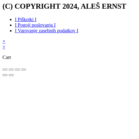
(C) COPYRIGHT 2024, ALEŠ ERNST
I Piškotki I
I Pogoji poslovanja I
I Varovanje zasebnih podatkov I
×
×
Cart