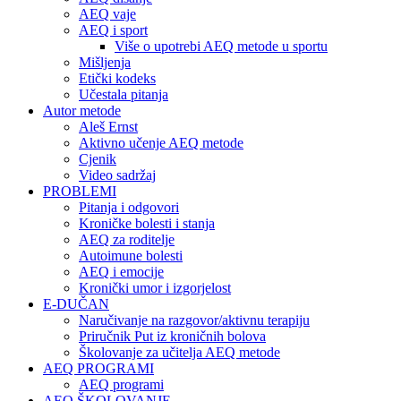
AEQ vaje
AEQ i sport
Više o upotrebi AEQ metode u sportu
Mišljenja
Etički kodeks
Učestala pitanja
Autor metode
Aleš Ernst
Aktivno učenje AEQ metode
Cjenik
Video sadržaj
PROBLEMI
Pitanja i odgovori
Kroničke bolesti i stanja
AEQ za roditelje
Autoimune bolesti
AEQ i emocije
Kronički umor i izgorjelost
E-DUČAN
Naručivanje na razgovor/aktivnu terapiju
Priručnik Put iz kroničnih bolova
Školovanje za učitelja AEQ metode
AEQ PROGRAMI
AEQ programi
AEQ ŠKOLOVANJE