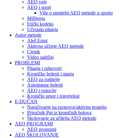
AEQ vaje
AEQ i sport
Više o upotrebi AEQ metode u sportu
Mišljenja
Etički kodeks
Učestala pitanja
Autor metode
Aleš Ernst
Aktivno učenje AEQ metode
Cjenik
Video sadržaj
PROBLEMI
Pitanja i odgovori
Kroničke bolesti i stanja
AEQ za roditelje
Autoimune bolesti
AEQ i emocije
Kronički umor i izgorjelost
E-DUČAN
Naručivanje na razgovor/aktivnu terapiju
Priručnik Put iz kroničnih bolova
Školovanje za učitelja AEQ metode
AEQ PROGRAMI
AEQ programi
AEQ ŠKOLOVANJE