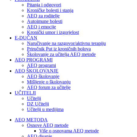
Pitanja i odgovori
Kroničke bolesti i stanja
AEQ za roditelje
Autoimune bolesti
AEQ i emocije
Kronički umor i izgorjelost
E-DUČAN
Naručivanje na razgovor/aktivnu terapiju
Priručnik Put iz kroničnih bolova
Školovanje za učitelja AEQ metode
AEQ PROGRAMI
AEQ programi
AEQ ŠKOLOVANJE
AEQ školovanje
Mišljenje o školovanju
AEQ forum za učitelje
UČITELJI
Učitelji
DZ Učitelji
Učitelji u medijima
AEQ METODA
Osnove AEQ metode
Više o osnovama AEQ metode
AEQ disanje