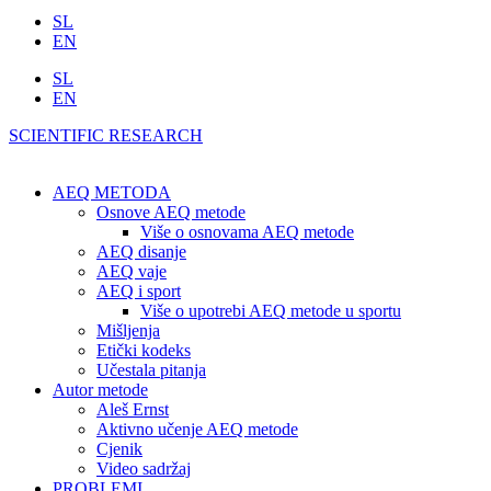
SL
EN
SL
EN
SCIENTIFIC RESEARCH
AEQ METODA
Osnove AEQ metode
Više o osnovama AEQ metode
AEQ disanje
AEQ vaje
AEQ i sport
Više o upotrebi AEQ metode u sportu
Mišljenja
Etički kodeks
Učestala pitanja
Autor metode
Aleš Ernst
Aktivno učenje AEQ metode
Cjenik
Video sadržaj
PROBLEMI