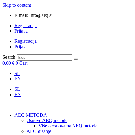
Skip to content
E-mail: info@aeq.si
Registracija
Prijava
Registracija
Prijava
Search
0,00
€
0
Cart
SL
EN
SL
EN
AEQ METODA
Osnove AEQ metode
Više o osnovama AEQ metode
AEQ disanje