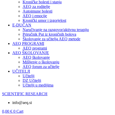
Kroničke bolesti i stanja
AEQ za roditelje
Autoimune bolesti
AEQ i emocije
Kronički umor i izgorjelost
E-DUČAN
Naručivanje na razgovor/aktivnu terapiju
Priručnik Put iz kroničnih bolova
Školovanje za učitelja AEQ metode
AEQ PROGRAMI
AEQ programi
AEQ ŠKOLOVANJE
AEQ školovanje
Mišljenje o školovanju
AEQ forum za učitelje
UČITELJI
Učitelji
DZ Učitelji
Učitelji u medijima
SCIENTIFIC RESEARCH
info@aeq.si
0,00
€
0
Cart