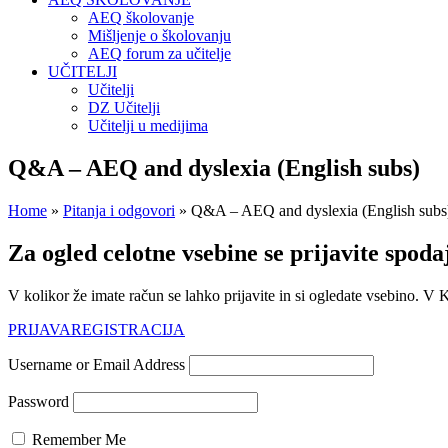
AEQ školovanje
Mišljenje o školovanju
AEQ forum za učitelje
UČITELJI
Učitelji
DZ Učitelji
Učitelji u medijima
Q&A – AEQ and dyslexia (English subs)
Home
»
Pitanja i odgovori
»
Q&A – AEQ and dyslexia (English subs
Za ogled celotne vsebine se prijavite spoda
V kolikor že imate račun se lahko prijavite in si ogledate vsebino. V
PRIJAVA
REGISTRACIJA
Username or Email Address
Password
Remember Me