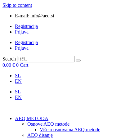
Skip to content
E-mail: info@aeq.si
Registracija
Prijava
Registracija
Prijava
Search
0,00
€
0
Cart
SL
EN
SL
EN
AEQ METODA
Osnove AEQ metode
Više o osnovama AEQ metode
AEQ disanje