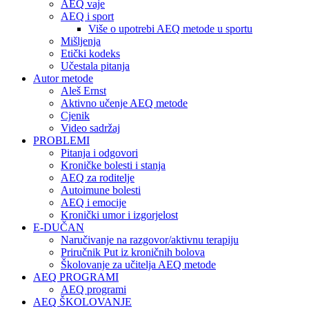
AEQ vaje
AEQ i sport
Više o upotrebi AEQ metode u sportu
Mišljenja
Etički kodeks
Učestala pitanja
Autor metode
Aleš Ernst
Aktivno učenje AEQ metode
Cjenik
Video sadržaj
PROBLEMI
Pitanja i odgovori
Kroničke bolesti i stanja
AEQ za roditelje
Autoimune bolesti
AEQ i emocije
Kronički umor i izgorjelost
E-DUČAN
Naručivanje na razgovor/aktivnu terapiju
Priručnik Put iz kroničnih bolova
Školovanje za učitelja AEQ metode
AEQ PROGRAMI
AEQ programi
AEQ ŠKOLOVANJE