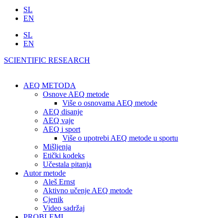
SL
EN
SL
EN
SCIENTIFIC RESEARCH
AEQ METODA
Osnove AEQ metode
Više o osnovama AEQ metode
AEQ disanje
AEQ vaje
AEQ i sport
Više o upotrebi AEQ metode u sportu
Mišljenja
Etički kodeks
Učestala pitanja
Autor metode
Aleš Ernst
Aktivno učenje AEQ metode
Cjenik
Video sadržaj
PROBLEMI