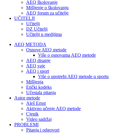
AEQ školovanje
Mišljenje o školovanju
AEQ forum za učitelje
UČITELJI
Učitelji
DZ Učitelji
Učitelji u medijima
AEQ METODA
Osnove AEQ metode
Više o osnovama AEQ metode
AEQ disanje
AEQ vaje
AEQ i sport
Više o upotrebi AEQ metode u sportu
Mišljenja
Etički kodeks
Učestala pitanja
Autor metode
Aleš Ernst
Aktivno učenje AEQ metode
Cjenik
Video sadržaj
PROBLEMI
Pitanja i odgovori