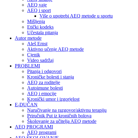
AEQ vaje
AEQ i sport
Više o upotrebi AEQ metode u sportu
Mišljenja
Etički kodeks
Učestala pitanja
Autor metode
Aleš Ernst
Aktivno učenje AEQ metode
Cjenik
Video sadržaj
PROBLEMI
Pitanja i odgovori
Kroničke bolesti i stanja
AEQ za roditelje
Autoimune bolesti
AEQ i emocije
Kronički umor i izgorjelost
E-DUČAN
Naručivanje na razgovor/aktivnu terapiju
Priručnik Put iz kroničnih bolova
Školovanje za učitelja AEQ metode
AEQ PROGRAMI
AEQ programi
AEQ ŠKOLOVANJE