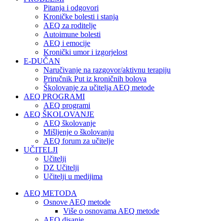
Pitanja i odgovori
Kroničke bolesti i stanja
AEQ za roditelje
Autoimune bolesti
AEQ i emocije
Kronički umor i izgorjelost
E-DUČAN
Naručivanje na razgovor/aktivnu terapiju
Priručnik Put iz kroničnih bolova
Školovanje za učitelja AEQ metode
AEQ PROGRAMI
AEQ programi
AEQ ŠKOLOVANJE
AEQ školovanje
Mišljenje o školovanju
AEQ forum za učitelje
UČITELJI
Učitelji
DZ Učitelji
Učitelji u medijima
AEQ METODA
Osnove AEQ metode
Više o osnovama AEQ metode
AEQ disanje