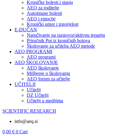
Kroničke bolesti i stanja
AEQ za roditelje
Autoimune bolesti
AEQ i emocije
Kronički umor i izgorjelost
E-DUČAN
Naručivanje na razgovor/aktivnu terapiju
Priručnik Put iz kroničnih bolova
Školovanje za učitelja AEQ metode
AEQ PROGRAMI
AEQ programi
AEQ ŠKOLOVANJE
AEQ školovanje
Mišljenje o školovanju
AEQ forum za učitelje
UČITELJI
Učitelji
DZ Učitelji
Učitelji u medijima
SCIENTIFIC RESEARCH
info@aeq.si
0,00
€
0
Cart