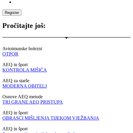
Pročitajte još:
Avtoimunske bolezni
OTPOR
AEQ in šport
KONTROLA MIŠIĆA
AEQ za starše
MODERNA OBITELJ
Osnove AEQ metode
TRI GRANE AEQ PRISTUPA
AEQ in šport
OBRASCI MIŠLJENJA TIJEKOM VJEŽBANJA
AEQ in šport