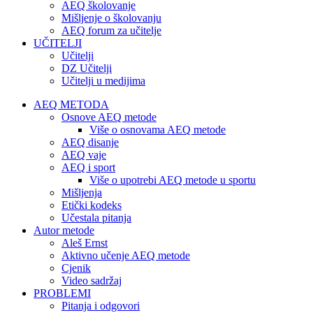
AEQ školovanje
Mišljenje o školovanju
AEQ forum za učitelje
UČITELJI
Učitelji
DZ Učitelji
Učitelji u medijima
AEQ METODA
Osnove AEQ metode
Više o osnovama AEQ metode
AEQ disanje
AEQ vaje
AEQ i sport
Više o upotrebi AEQ metode u sportu
Mišljenja
Etički kodeks
Učestala pitanja
Autor metode
Aleš Ernst
Aktivno učenje AEQ metode
Cjenik
Video sadržaj
PROBLEMI
Pitanja i odgovori