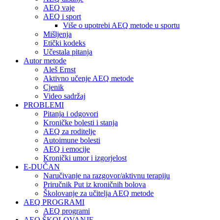
AEQ vaje
AEQ i sport
Više o upotrebi AEQ metode u sportu
Mišljenja
Etički kodeks
Učestala pitanja
Autor metode
Aleš Ernst
Aktivno učenje AEQ metode
Cjenik
Video sadržaj
PROBLEMI
Pitanja i odgovori
Kroničke bolesti i stanja
AEQ za roditelje
Autoimune bolesti
AEQ i emocije
Kronički umor i izgorjelost
E-DUČAN
Naručivanje na razgovor/aktivnu terapiju
Priručnik Put iz kroničnih bolova
Školovanje za učitelja AEQ metode
AEQ PROGRAMI
AEQ programi
AEQ ŠKOLOVANJE