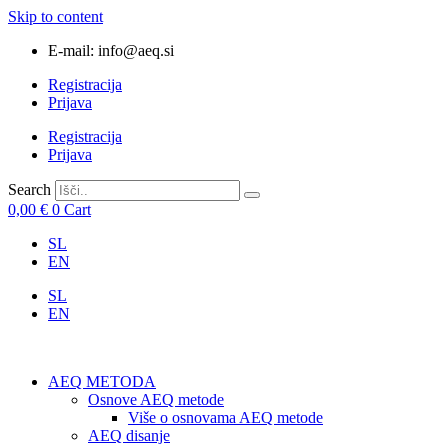
Skip to content
E-mail: info@aeq.si
Registracija
Prijava
Registracija
Prijava
Search
0,00
€
0
Cart
SL
EN
SL
EN
AEQ METODA
Osnove AEQ metode
Više o osnovama AEQ metode
AEQ disanje