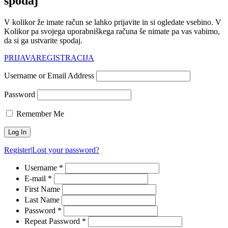
spodaj
V kolikor že imate račun se lahko prijavite in si ogledate vsebino. V
Kolikor pa svojega uporabniškega računa še nimate pa vas vabimo,
da si ga ustvarite spodaj.
PRIJAVA
REGISTRACIJA
Username or Email Address
Password
Remember Me
Register
|
Lost your password?
Username *
E-mail *
First Name
Last Name
Password *
Repeat Password *