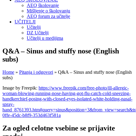
AEQ školovanje
Mišljenje o školovanju
AEQ forum za učitelje
UČITELJI
Učitelji
DZ Učitelji
Učitelji u medijima
Q&A – Sinus and stuffy nose (English
subs)
Home
»
Pitanja i odgovori
»
Q&A – Sinus and stuffy nose (English
subs)
Image by Freepik:
https://www.freepik.com/free-photo/ill-allergic-
woman-blowing-running-nose-having-got-flu-catch-cold-sneezing-
handkerchief-posing-with-closed-eyes-isolated-white-holding-nasal-
spray-
hand_8761393.htm#query=sinus&position=3&from_view=search&t
0ffe-45dc-b8f9-353d463f581a
Za ogled celotne vsebine se prijavite