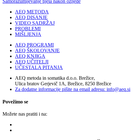
Samorazumijevanje tijela nakon ozljede
AEQ METODA
AEQ DISANJE
VIDEO SADRŽAJ
PROBLEMI
MIŠLJENJA
AEQ PROGRAMI
AEQ ŠKOLOVANJE
AEQ KNJIGA
AEQ UČITELJI
UČESTALA PITANJA
AEQ metoda in somatika d.o.o. Brežice,
Ulica bratov Gerjevič 1A, Brežice, 8250 Brežice
Za dodatne informacije pišite na email adresu: info@aeq.si
Povežimo se
Možete nas pratiti i na: