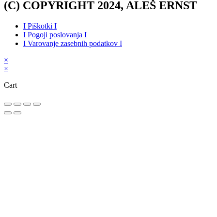
(C) COPYRIGHT 2024, ALEŠ ERNST
I Piškotki I
I Pogoji poslovanja I
I Varovanje zasebnih podatkov I
×
×
Cart