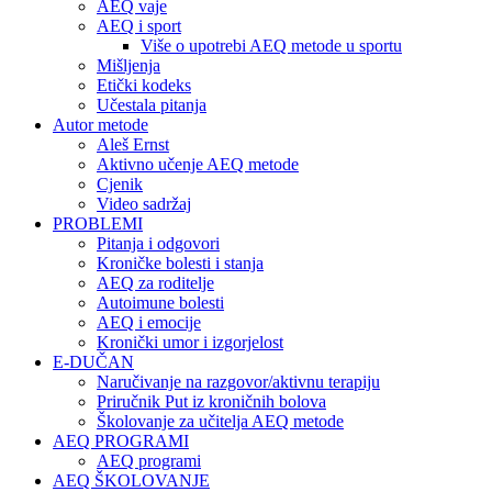
AEQ vaje
AEQ i sport
Više o upotrebi AEQ metode u sportu
Mišljenja
Etički kodeks
Učestala pitanja
Autor metode
Aleš Ernst
Aktivno učenje AEQ metode
Cjenik
Video sadržaj
PROBLEMI
Pitanja i odgovori
Kroničke bolesti i stanja
AEQ za roditelje
Autoimune bolesti
AEQ i emocije
Kronički umor i izgorjelost
E-DUČAN
Naručivanje na razgovor/aktivnu terapiju
Priručnik Put iz kroničnih bolova
Školovanje za učitelja AEQ metode
AEQ PROGRAMI
AEQ programi
AEQ ŠKOLOVANJE