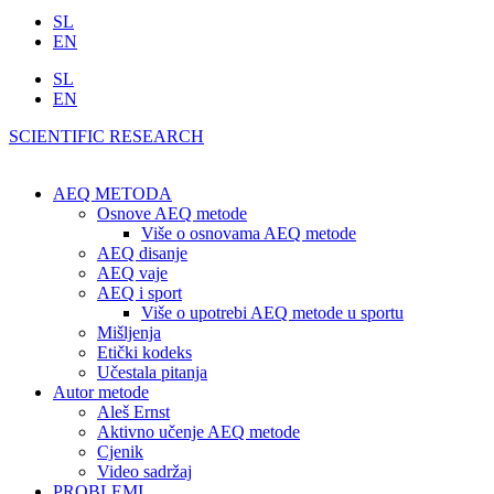
SL
EN
SL
EN
SCIENTIFIC RESEARCH
AEQ METODA
Osnove AEQ metode
Više o osnovama AEQ metode
AEQ disanje
AEQ vaje
AEQ i sport
Više o upotrebi AEQ metode u sportu
Mišljenja
Etički kodeks
Učestala pitanja
Autor metode
Aleš Ernst
Aktivno učenje AEQ metode
Cjenik
Video sadržaj
PROBLEMI