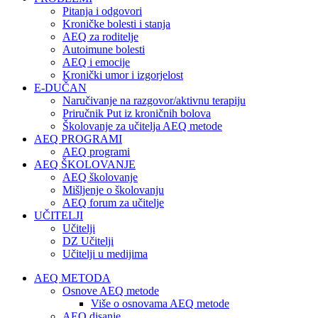
Pitanja i odgovori
Kroničke bolesti i stanja
AEQ za roditelje
Autoimune bolesti
AEQ i emocije
Kronički umor i izgorjelost
E-DUČAN
Naručivanje na razgovor/aktivnu terapiju
Priručnik Put iz kroničnih bolova
Školovanje za učitelja AEQ metode
AEQ PROGRAMI
AEQ programi
AEQ ŠKOLOVANJE
AEQ školovanje
Mišljenje o školovanju
AEQ forum za učitelje
UČITELJI
Učitelji
DZ Učitelji
Učitelji u medijima
AEQ METODA
Osnove AEQ metode
Više o osnovama AEQ metode
AEQ disanje